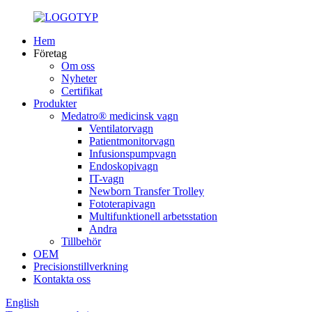
Hem
Företag
Om oss
Nyheter
Certifikat
Produkter
Medatro® medicinsk vagn
Ventilatorvagn
Patientmonitorvagn
Infusionspumpvagn
Endoskopivagn
IT-vagn
Newborn Transfer Trolley
Fototerapivagn
Multifunktionell arbetsstation
Andra
Tillbehör
OEM
Precisionstillverkning
Kontakta oss
English