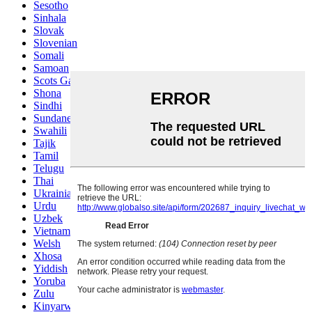
Sesotho
Sinhala
Slovak
Slovenian
Somali
Samoan
Scots Gaelic
Shona
Sindhi
Sundanese
Swahili
Tajik
Tamil
Telugu
Thai
Ukrainian
Urdu
Uzbek
Vietnamese
Welsh
Xhosa
Yiddish
Yoruba
Zulu
Kinyarwanda