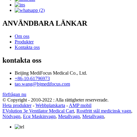
ANVÄNDBARA LÄNKAR
Om oss
Produkter
Kontakta oss
kontakta oss
Beijing MediFocus Medical Co., Ltd.
+86-10-61796973
tao.wang@bjmedifocus.com
förfrågan nu
© Copyright - 2010-2022 : Alla rättigheter reserverade.
Heta produkter
-
Webbplatskarta
-
AMP mobil
EVolution 3e Ventilator Medical Cart
,
Rostfritt stål medicinsk vagn
,
Nödvagn
,
Ecg Maskinvagn
,
Metallvagn
,
Metallvagn
,