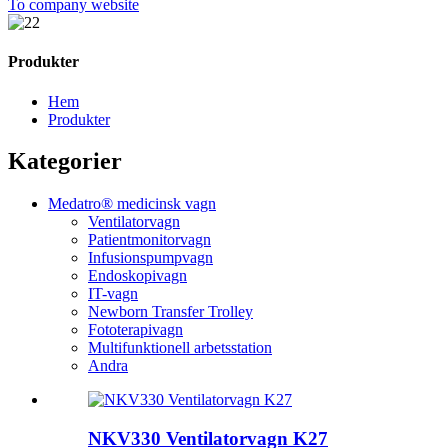
To company website
Produkter
Hem
Produkter
Kategorier
Medatro® medicinsk vagn
Ventilatorvagn
Patientmonitorvagn
Infusionspumpvagn
Endoskopivagn
IT-vagn
Newborn Transfer Trolley
Fototerapivagn
Multifunktionell arbetsstation
Andra
NKV330 Ventilatorvagn K27